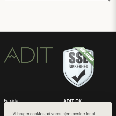
Forside
ADIT.DK
Produkter
Tlf. 78768672
Top Rabatter
Vi bruger cookies på vores hjemmeside for at