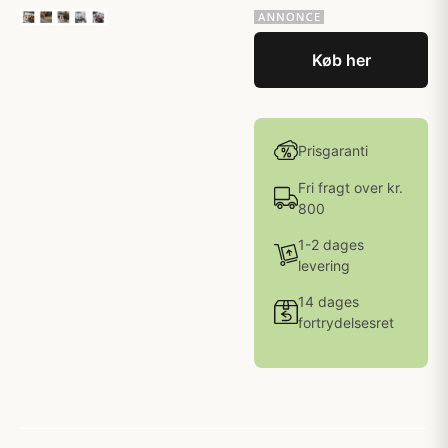
Køb her
Prisgaranti
Fri fragt over kr.
800
1-2 dages
levering
14 dages
fortrydelsesret