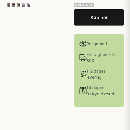
Køb her
Prisgaranti
Fri fragt over kr.
800
1-2 dages
levering
14 dages
fortrydelsesret