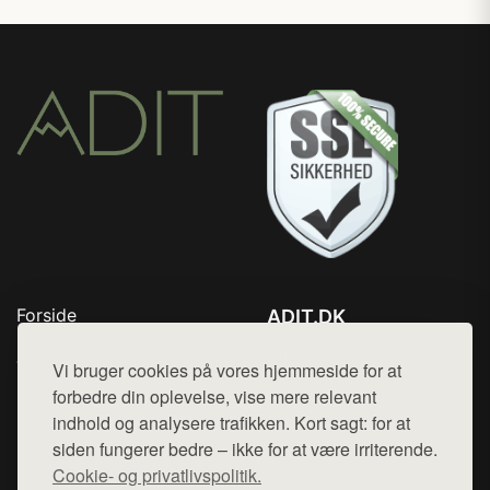
Forside
ADIT.DK
Produkter
Tlf. 78768672
Top Rabatter
Vi bruger cookies på vores hjemmeside for at
Mail:
hej@want.dk
Blog
forbedre din oplevelse, vise mere relevant
Kontakt
indhold og analysere trafikken. Kort sagt: for at
Cookie- og privatlivspolitik
siden fungerer bedre – ikke for at være irriterende.
Cookie- og privatlivspolitik.