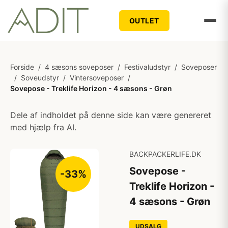
OUTLET
Forside
/
4 sæsons soveposer
/
Festivaludstyr
/
Soveposer
/
Soveudstyr
/
Vintersoveposer
/
Sovepose - Treklife Horizon - 4 sæsons - Grøn
Dele af indholdet på denne side kan være genereret
med hjælp fra AI.
BACKPACKERLIFE.DK
Sovepose -
-33%
Treklife Horizon -
4 sæsons - Grøn
UDSALG