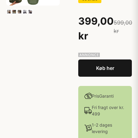
399,00
599,00
kr
kr
Køb her
PrisGaranti
Fri fragt over kr.
499
1-2 dages
levering