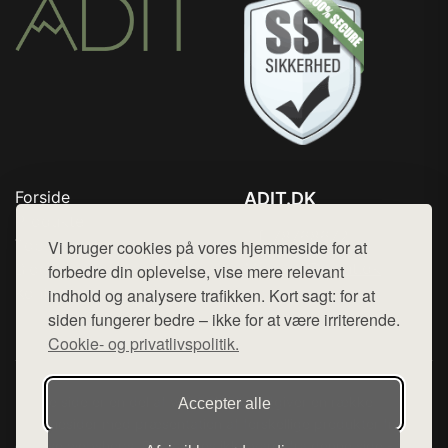
Forside
ADIT.DK
Produkter
Tlf. 78768672
Top Rabatter
Vi bruger cookies på vores hjemmeside for at
Mail:
hej@want.dk
Blog
forbedre din oplevelse, vise mere relevant
Kontakt
indhold og analysere trafikken. Kort sagt: for at
Cookie- og privatlivspolitik
siden fungerer bedre – ikke for at være irriterende.
Cookie- og privatlivspolitik.
Denne side er en del af want.dk, der udgiver en række
Accepter alle
hjemmesider med præsentation af forskellige produkter fra
diverse webshops. Der sælges ikke varer fra denne side - vi