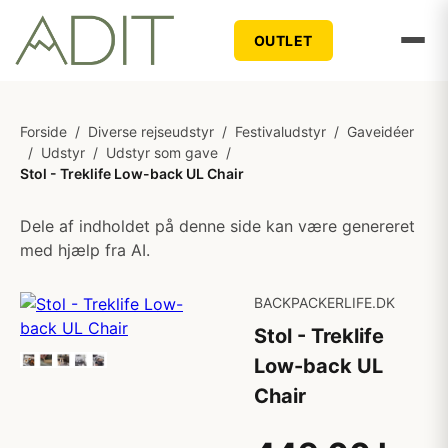
OUTLET
Forside
/
Diverse rejseudstyr
/
Festivaludstyr
/
Gaveidéer
/
Udstyr
/
Udstyr som gave
/
Stol - Treklife Low-back UL Chair
Dele af indholdet på denne side kan være genereret
med hjælp fra AI.
BACKPACKERLIFE.DK
Stol - Treklife
Low-back UL
Chair