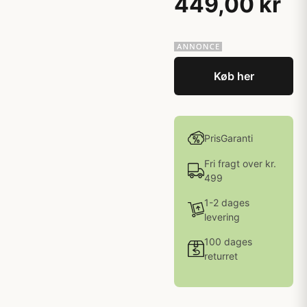
449,00 kr
Køb her
PrisGaranti
Fri fragt over kr.
499
1-2 dages
levering
100 dages
returret