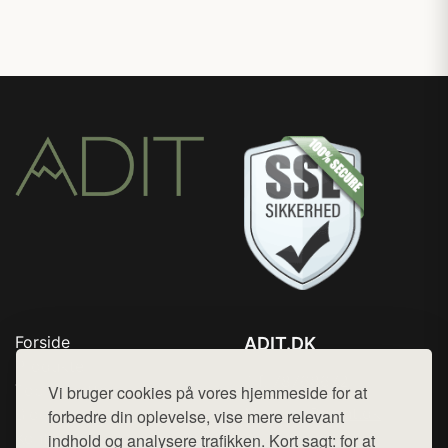
Forside
ADIT.DK
Produkter
Tlf. 78768672
Top Rabatter
Vi bruger cookies på vores hjemmeside for at
Mail:
hej@want.dk
Blog
forbedre din oplevelse, vise mere relevant
Kontakt
indhold og analysere trafikken. Kort sagt: for at