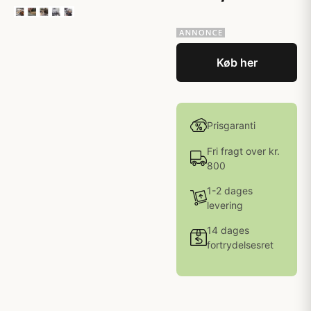
Køb her
Prisgaranti
Fri fragt over kr.
800
1-2 dages
levering
14 dages
fortrydelsesret