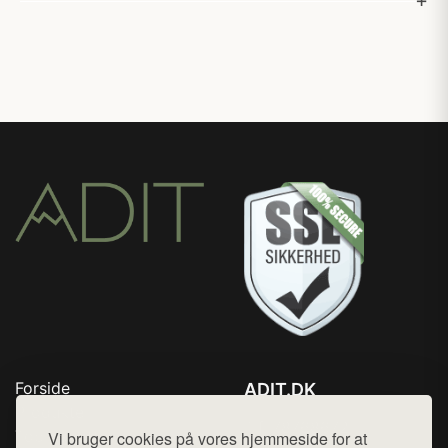
Forside
ADIT.DK
Produkter
Tlf. 78768672
Top Rabatter
Vi bruger cookies på vores hjemmeside for at