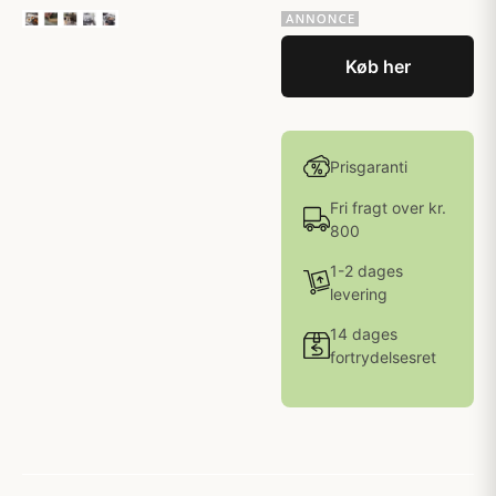
Køb her
Prisgaranti
Fri fragt over kr.
800
1-2 dages
levering
14 dages
fortrydelsesret