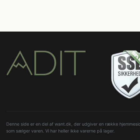
Denne side er en del af want.dk, der udgiver en række hjemmeside
som sælger varen. Vi har heller ikke varerne på lager.