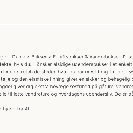
ri: Dame > Bukser > Friluftsbukser & Vandrebukser. Pris: 5
fekte, hvis du: - Ønsker alsidige udendørsbukser i et enkel
tof med stretch de steder, hvor du har mest brug for det Tw
alje og den elastiske linning giver en sikker og behagelig
agdel giver dig ekstra bevægelsesfrihed på gåture, vandret
le til lette vandreture og hverdagens udendørsliv. De er pål
 hjælp fra AI.