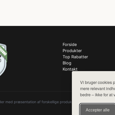
Forside
Produkter
Top Rabatter
Blog
Kontakt
Vi bruger cookies p
mere relevant indho
bedre – ikke for at 
r med præsentation af forskellige produkter fra diverse webshops. De
Accepter alle