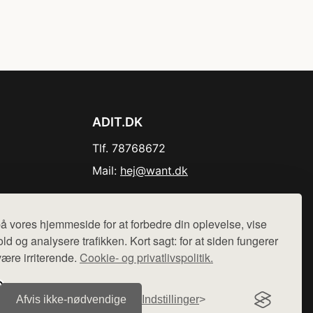
ADIT.DK
Tlf. 78768672
Mail:
hej@want.dk
Cookie- og privatlivspolitik
å vores hjemmeside for at forbedre din oplevelse, vise
ld og analysere trafikken. Kort sagt: for at siden fungerer
være irriterende.
Cookie- og privatlivspolitik.
r sælges ikke varer fra denne side - vi henviser til de shops,
Afvis ikke‑nødvendige
Indstillinger