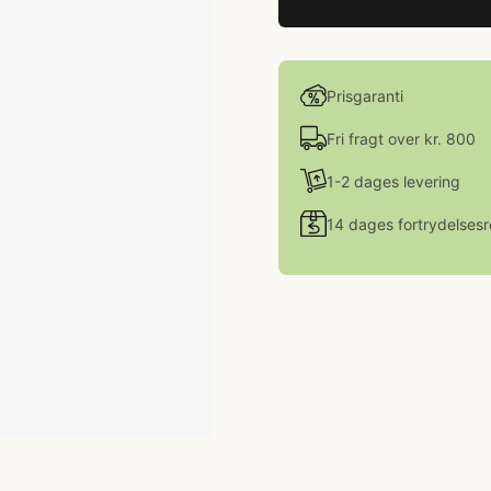
Prisgaranti
Fri fragt over kr. 800
1-2 dages levering
14 dages fortrydelsesr