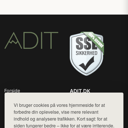
Forside
ADIT.DK
Produkter
Tlf. 78768672
Top Rabatter
Vi bruger cookies på vores hjemmeside for at
Mail:
hej@want.dk
Blog
forbedre din oplevelse, vise mere relevant
Kontakt
indhold og analysere trafikken. Kort sagt: for at
Cookie- og privatlivspolitik
siden fungerer bedre – ikke for at være irriterende.