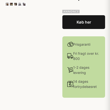
Køb her
Prisgaranti
Fri fragt over kr.
800
1-2 dages
levering
14 dages
fortrydelsesret