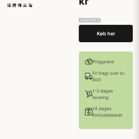
kr
Køb her
Prisgaranti
Fri fragt over kr.
800
1-2 dages
levering
14 dages
fortrydelsesret