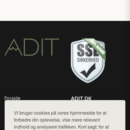
Forside
ADIT.DK
Produkter
Tlf. 78768672
Top Rabatter
Vi bruger cookies på vores hjemmeside for at
Mail:
hej@want.dk
Blog
forbedre din oplevelse, vise mere relevant
Kontakt
indhold og analysere trafikken. Kort sagt: for at