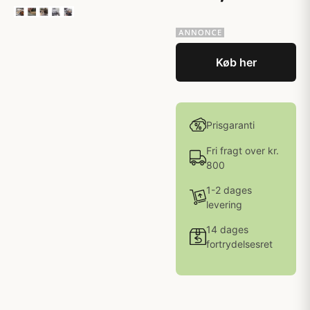
Køb her
Prisgaranti
Fri fragt over kr.
800
1-2 dages
levering
14 dages
fortrydelsesret