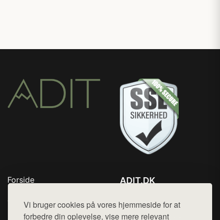
Forside
ADIT.DK
Produkter
Tlf. 78768672
Top Rabatter
Vi bruger cookies på vores hjemmeside for at
Mail:
hej@want.dk
Blog
forbedre din oplevelse, vise mere relevant