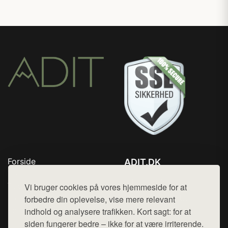
Forside
ADIT.DK
Produkter
Tlf. 78768672
Top Rabatter
Vi bruger cookies på vores hjemmeside for at
Mail:
hej@want.dk
Blog
forbedre din oplevelse, vise mere relevant
Kontakt
indhold og analysere trafikken. Kort sagt: for at
Cookie- og privatlivspolitik
siden fungerer bedre – ikke for at være irriterende.