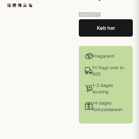
Køb her
Prisgaranti
Fri fragt over kr.
800
1-2 dages
levering
14 dages
fortrydelsesret