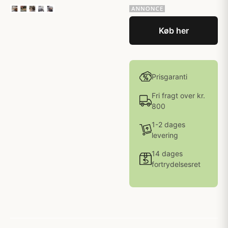
Køb her
Prisgaranti
Fri fragt over kr.
800
1-2 dages
levering
14 dages
fortrydelsesret