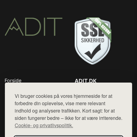
Forside
ADIT.DK
Produkter
Tlf. 78768672
Top Rabatter
Vi bruger cookies på vores hjemmeside for at
Mail:
hej@want.dk
Blog
forbedre din oplevelse, vise mere relevant
Kontakt
indhold og analysere trafikken. Kort sagt: for at
Cookie- og privatlivspolitik
siden fungerer bedre – ikke for at være irriterende.
Cookie- og privatlivspolitik.