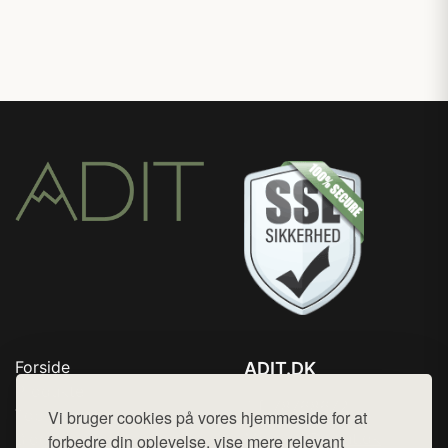
Forside
ADIT.DK
Produkter
Tlf. 78768672
Top Rabatter
Vi bruger cookies på vores hjemmeside for at
Mail:
hej@want.dk
Blog
forbedre din oplevelse, vise mere relevant