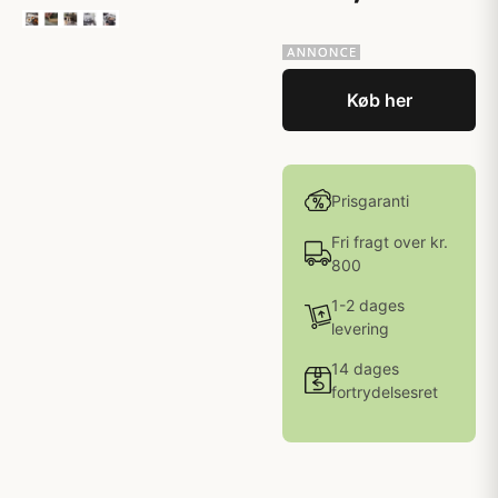
Køb her
Prisgaranti
Fri fragt over kr.
800
1-2 dages
levering
14 dages
fortrydelsesret