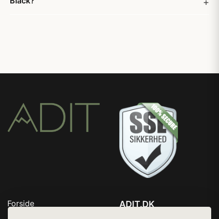
Black?
Forside
ADIT.DK
Produkter