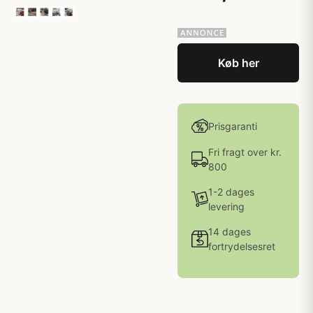
Køb her
Prisgaranti
Fri fragt over kr.
800
1-2 dages
levering
14 dages
fortrydelsesret