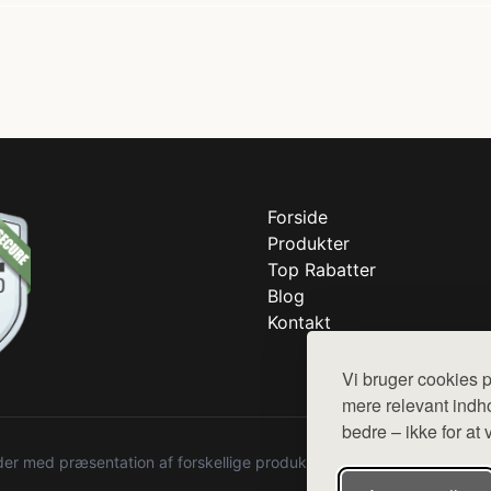
Forside
Produkter
Top Rabatter
Blog
Kontakt
Vi bruger cookies p
mere relevant indho
bedre – ikke for at 
r med præsentation af forskellige produkter fra diverse webshops. De