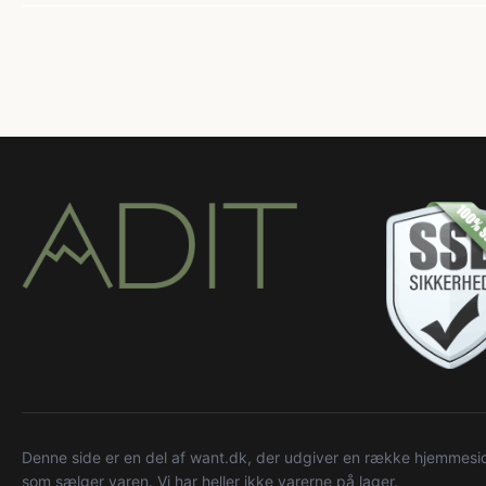
Denne side er en del af want.dk, der udgiver en række hjemmeside
som sælger varen. Vi har heller ikke varerne på lager.