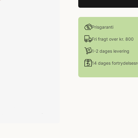
Prisgaranti
Fri fragt over kr. 800
1-2 dages levering
14 dages fortrydelsesr