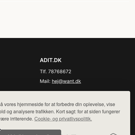
ADIT.DK
Tlf. 78768672
Mail:
hej@want.dk
Cookie- og privatlivspolitik
å vores hjemmeside for at forbedre din oplevelse, vise
ld og analysere trafikken. Kort sagt: for at siden fungerer
være irriterende.
Cookie- og privatlivspolitik.
r sælges ikke varer fra denne side - vi henviser til de shops,