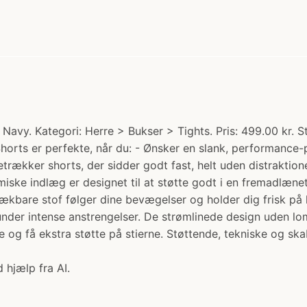
avy. Kategori: Herre > Bukser > Tights. Pris: 499.00 kr. S
horts er perfekte, når du: - Ønsker en slank, performance-pa
trækker shorts, der sidder godt fast, helt uden distraktion
ske indlæg er designet til at støtte godt i en fremadlænet 
strækbare stof følger dine bevægelser og holder dig frisk på
lv under intense anstrengelser. De strømlinede design uden
 få ekstra støtte på stierne. Støttende, tekniske og skabt 
 hjælp fra AI.