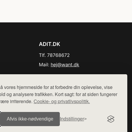
ADIT.DK
Tlf. 78768672
Mail:
hej@want.dk
Cookie- og privatlivspolitik
å vores hjemmeside for at forbedre din oplevelse, vise
ld og analysere trafikken. Kort sagt: for at siden fungerer
være irriterende.
Cookie- og privatlivspolitik.
r sælges ikke varer fra denne side - vi henviser til de shops,
Afvis ikke‑nødvendige
Indstillinger