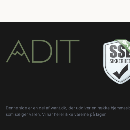
Denne side er en del af want.dk, der udgiver en række hjemmeside
som sælger varen. Vi har heller ikke varerne på lager.