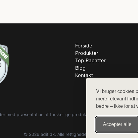
Forside
Produkter
Top Rabatter
Blog
Kontakt
Vi bruger cookies p
mere relevant indho
bedre – ikke for at 
r med præsentation af forskellige produkter fra diverse webshops. De
Accepter alle
© 2026 adit.dk. Alle rettigheder forbeholdes.