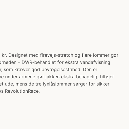
kr. Designet med firevejs-stretch og flere lommer gør
 forneden – DWR-behandlet for ekstra vandafvisning
ter, som kræver god bevægelsesfrihed. Den er
e under armene gør jakken ekstra behagelig, tilføjer
et ude, mens de tre lynlåslommer sørger for sikker
hos RevolutionRace.