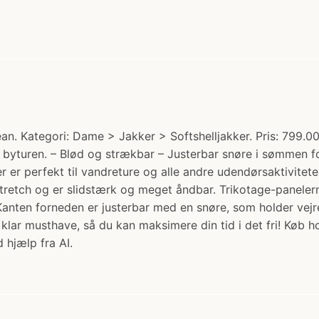
. Kategori: Dame > Jakker > Softshelljakker. Pris: 799.00 
er byturen. – Blød og strækbar – Justerbar snøre i sømmen
r er perfekt til vandreture og alle andre udendørsaktivite
stretch og er slidstærk og meget åndbar. Trikotage-panelern
Kanten forneden er justerbar med en snøre, som holder vejr
klar musthave, så du kan maksimere din tid i det fri! Køb 
 hjælp fra AI.