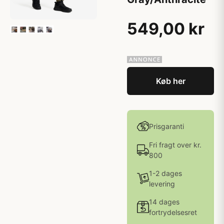
549,00 kr
Køb her
Prisgaranti
Fri fragt over kr.
800
1-2 dages
levering
14 dages
fortrydelsesret